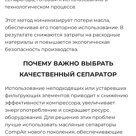
98262-8020
98262-8023
98262-8026
98262-8027
технологическом процессе.
98262-8033
98262-8044
98262-8045
98262-8046
Этот метод минимизирует потери масла,
98508-8001
98508-8002
98508-8003
C11469-233
обеспечивая его повторное использование. В
CK2055-335
CK4055-335
CK4076-335
CK4080-101
результате снижаются затраты на расходные
CK4100-841
CK4110-252
CK4140-1
CK4145-252
материалы и повышается экологическая
безопасность производства.
CK4175-1
CK4210-825
CK4230-1
CK4290-272
CK4290-274
KM051
KM052
KS031
KS032
ПОЧЕМУ ВАЖНО ВЫБРАТЬ
KS066E
KS066F
KS072
KS081
KS082
КАЧЕСТВЕННЫЙ СЕПАРАТОР
KS083
KS084
KS091
KS120E
KS120F
Использование неподходящих или устаревших
KS170E
KS170F
R1279
ZS1128464
фильтрующих элементов приводит к снижению
эффективности компрессора, увеличивает
энергопотребление и сокращает ресурс
оборудования. Для решения этих проблем
лучше использовать масляные сепараторы
CompAir нового поколения, обеспечивающие