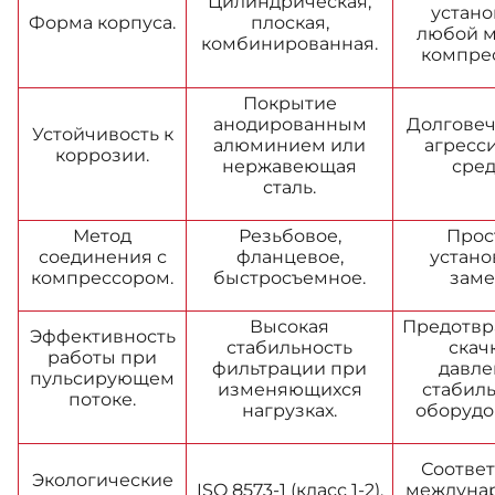
Цилиндрическая,
устано
Форма корпуса.
плоская,
любой 
комбинированная.
компре
Покрытие
анодированным
Долговеч
Устойчивость к
алюминием или
агресс
коррозии.
нержавеющая
сред
сталь.
Метод
Резьбовое,
Прос
соединения с
фланцевое,
устано
компрессором.
быстросъемное.
заме
Высокая
Предотв
Эффективность
стабильность
скач
работы при
фильтрации при
давле
пульсирующем
изменяющихся
стабиль
потоке.
нагрузках.
оборудо
Соотве
Экологические
ISO 8573-1 (класс 1-2).
междуна