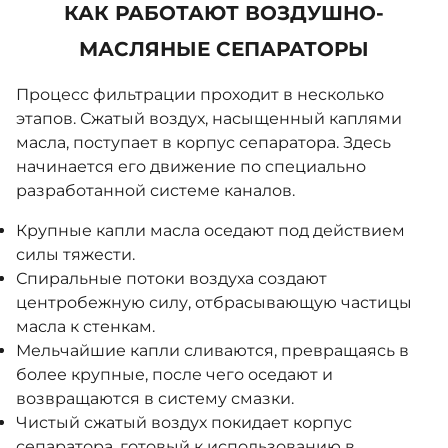
КАК РАБОТАЮТ ВОЗДУШНО-
10651874
10882474
10882574
11427274
МАСЛЯНЫЕ СЕПАРАТОРЫ
11427374
11427474
13010074
13010174
13010674
13046874
13046974
13088474
1311k01411
Процесс фильтрации проходит в несколько
этапов. Сжатый воздух, насыщенный каплями
1311k08020
13138274
13363674
20047307
масла, поступает в корпус сепаратора. Здесь
431108
435585
437234
74666
75220
75222
начинается его движение по специально
77296
98262-102
98262-108
98262-110
разработанной системе каналов.
98262-111
98262-119
98262-120
98262-121
Крупные капли масла оседают под действием
98262-13
98262-162
98262-173
98262-174
силы тяжести.
98262-188
98262-194
98262-197
98262-21
Спиральные потоки воздуха создают
центробежную силу, отбрасывающую частицы
98262-214
98262-215
98262-216
98262-223
масла к стенкам.
98262-23
98262-252
98262-26
98262-33
Мельчайшие капли сливаются, превращаясь в
98262-48
98262-5072
98262-5073
98262-5079
более крупные, после чего оседают и
возвращаются в систему смазки.
98262-5085
98262-5094
98262-5117
98262-5133
Чистый сжатый воздух покидает корпус
98262-5153
98262-63
98262-77
98262-78
сепаратора, готовый к использованию в