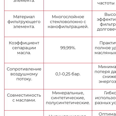
элемента.
частоты 
Высо
Материал
Многослойное
эффекти
фильтрующего
стекловолокно с
фильтр
элемента.
нанофильтрацией.
долговеч
Коэффициент
Практи
сепарации
99,99%.
полное у
масла.
масляных 
Минима
Сопротивление
потеря да
воздушному
0,1-0,25 бар.
сниж
потоку.
энергоз
Минеральные,
Гибко
Совместимость
синтетические,
использо
с маслами.
полусинтетические.
разных ус
Оптима