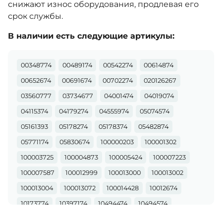
снижают износ оборудования, продлевая его
срок службы.
В наличии есть следующие артикулы:
00348774
00489174
00542274
00614874
00652674
00691674
00702274
020126267
03560777
03734677
04001474
04019074
04115374
04179274
04555974
05074574
05161393
05178274
05178374
05482874
05771174
05830674
100000203
100001302
100003725
100004873
100005424
100007223
100007587
100012999
100013000
100013002
100013004
100013072
100014428
10012674
10173774
10397174
10494474
10494574
10525274
10533574
10596274
10651774