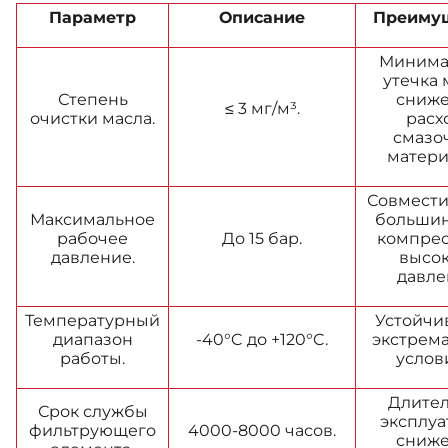
Параметр
Описание
Преиму
Минима
утечка 
Степень
сниж
≤ 3 мг/м³.
очистки масла.
расх
смазо
матери
Совмести
Максимальное
больши
рабочее
До 15 бар.
компре
давление.
высо
давле
Температурный
Устойчив
диапазон
-40°C до +120°C.
экстрем
работы.
услов
Длите
Срок службы
эксплуа
фильтрующего
4000-8000 часов.
сниж