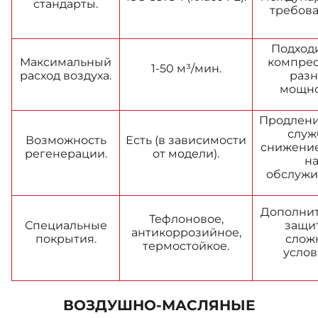
стандарты.
требов
Подходи
Максимальный
компре
1-50 м³/мин.
расход воздуха.
раз
мощно
Продлени
служ
Возможность
Есть (в зависимости
снижение
регенерации.
от модели).
н
обслужи
Дополни
Тефлоновое,
Специальные
защит
антикоррозийное,
покрытия.
слож
термостойкое.
услов
ВОЗДУШНО-МАСЛЯНЫЕ