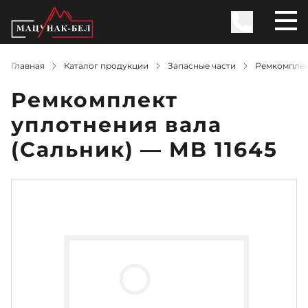
Главная
Каталог продукции
Запасные части
Ремкомплек
Ремкомплект
уплотнения вала
(Сальник) — MB 11645