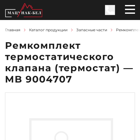
Главная
Каталог продукции
Запасные части
Ремкомплект
Ремкомплект
термостатического
клапана (термостат) —
MB 9004707